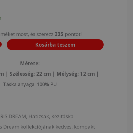
n
rméket most, és szerezz
235
pontot!
Kosárba teszem
Mérete:
m | Szélesség: 22
cm | Mélység: 12 cm |
Táska anyaga:
100% PU
ARIS DREAM, Hátizsák, Kézitáska
ris Dream kollekciójának kedves, kompakt