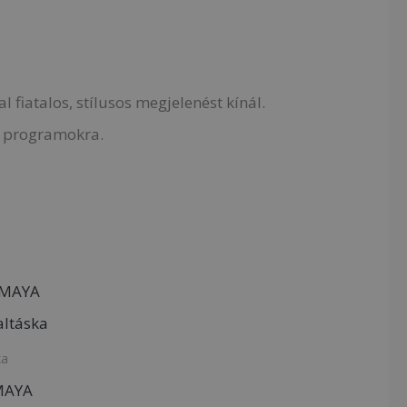
 fiatalos, stílusos megjelenést kínál.
i programokra.
ka
-MAYA