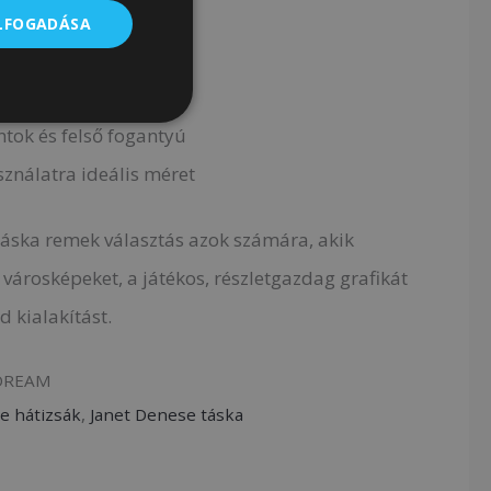
só cipzáras zseb
ELFOGADÁSA
fém medál
ntok és felső fogantyú
ználatra ideális méret
 táska remek választás azok számára, akik
városképeket, a játékos, részletgazdag grafikát
d kialakítást.
 DREAM
e hátizsák
,
Janet Denese táska