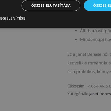
Elülső és hátul
ÖSSZES ELUTASÍTÁSA
ÖSSZES 
Csillag alakú 
EGJELENÍTÉSE
Fix kézbefogó
Állítható vállpá
Mindennapi has
Ez a Janet Denese női
kedvelik a romantikus 
és a praktikus, könnye
Cikkszám:
J-106-PARIS
Kategóriák:
Janet Denes