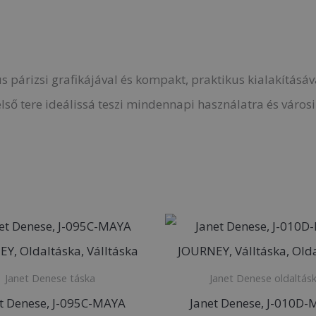
 párizsi grafikájával és kompakt, praktikus kialakításával
ső tere ideálissá teszi mindennapi használatra és város
Janet Denese táska
Janet Denese oldaltás
t Denese, J-095C-MAYA
Janet Denese, J-010D