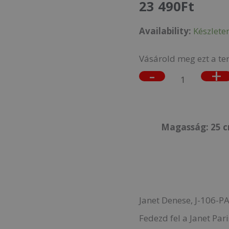
23 490
Ft
DREAM,
Availability:
Készlete
Hátizsák,
Kézitáska
Vásárold meg ezt a te
mennyiség
-
+
Magasság: 25 c
Janet Denese, J-106-P
Fedezd fel a Janet Pa