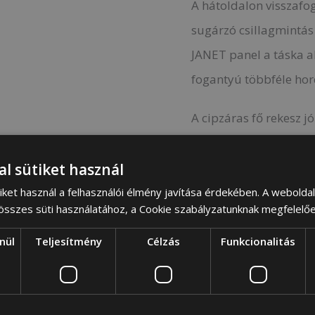
A hátoldalon visszafo
sugárzó csillagmintás 
JANET panel a táska alj
fogantyú többféle hor
A cipzáras fő rekesz j
rendszerezést. Külsejé
található, amely ideál
al sütiket használ
iket használ a felhasználói élmény javítása érdekében. A webolda
Főbb jellemzők:
 összes süti használatához, a Cookie szabályzatunknak megfelelő
100% állati ere
nül
Teljesítmény
Célzás
Funkcionalitás
Mesés, párizsi 
Kompakt kialakí
Cipzáras fő rek