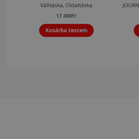
Válltáska, Oldaltáska
JOURNE
17 490
Ft
Kosárba teszem