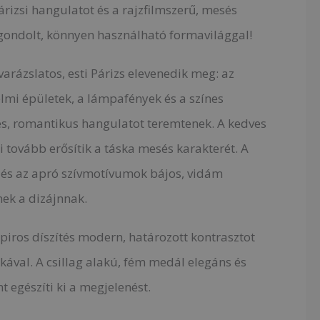
árizsi hangulatot és a rajzfilmszerű, mesés
átgondolt, könnyen használható formavilággal!
varázslatos, esti Párizs elevenedik meg: az
nelmi épületek, a lámpafények és a színes
, romantikus hangulatot teremtenek. A kedves
ci tovább erősítik a táska mesés karakterét. A
at és az apró szívmotívumok bájos, vidám
ek a dizájnnak.
a piros díszítés modern, határozott kontrasztot
ikával. A csillag alakú, fém medál elegáns és
t egészíti ki a megjelenést.