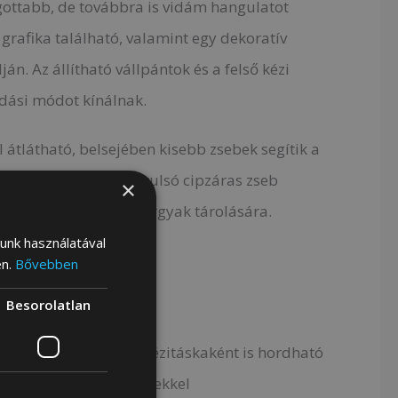
gottabb, de továbbra is vidám hangulatot
grafika található, valamint egy dekoratív
án. Az állítható vállpántok és a felső kézi
dási módot kínálnak.
ól átlátható, belsejében kisebb zsebek segítik a
n elülső, valamint hátulsó cipzáras zseb
×
is a gyakran elővett tárgyak tárolására.
lunk használatával
en.
Bővebben
detű anyagtól mentes
Besorolatlan
hangulatú grafika
tás, hátizsákként és kézitáskaként is hordható
esz belső rendező zsebekkel