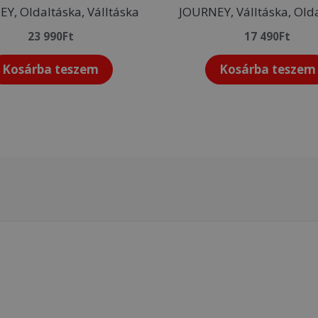
Y, Oldaltáska, Válltáska
JOURNEY, Válltáska, Old
23 990
Ft
17 490
Ft
Kosárba teszem
Kosárba teszem