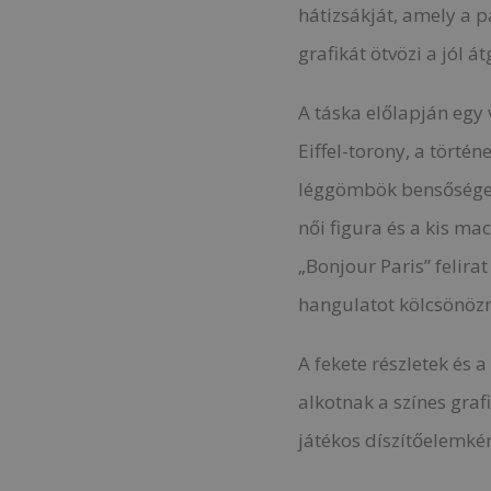
hátizsákját, amely a p
grafikát ötvözi a jól 
A táska előlapján egy 
Eiffel-torony, a törté
léggömbök bensőséges
női figura és a kis ma
„Bonjour Paris” felir
hangulatot kölcsönözn
A fekete részletek és 
alkotnak a színes graf
játékos díszítőelemkén