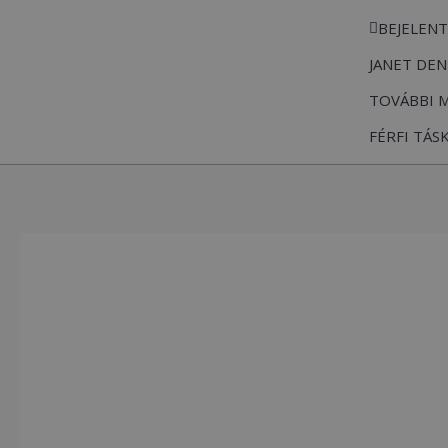
Skip
BEJELEN
to
JANET DEN
content
TOVÁBBI 
FÉRFI TÁS