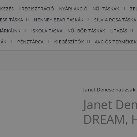
TKEZÉS
REGISZTRÁCIÓ
NYÁRI AKCIÓ
NŐI TÁSKÁK
ZE
ESE TÁSKA
HENNEY BEAR TÁSKÁK
SILVIA ROSA TÁSKA
MÁRKÁINK
ISKOLA TÁSKA
NŐI BŐR TÁSKÁK
UTAZÁS
KÁK
PÉNZTÁRCA
KIEGÉSZÍTŐK
AKCIÓS TERMÉKEK
Janet Denese hátizsák
Janet
Janet Den
Denese,
J-
DREAM, H
106-
PARIS