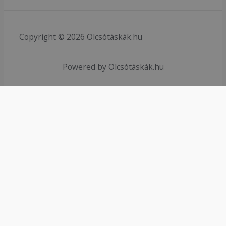
Copyright © 2026 Olcsótáskák.hu
Powered by Olcsótáskák.hu
HTML Snippets
Powered By :
XYZScripts.com
0
0
Az Ön Kosara
Kosarad még üres
Vásárlás