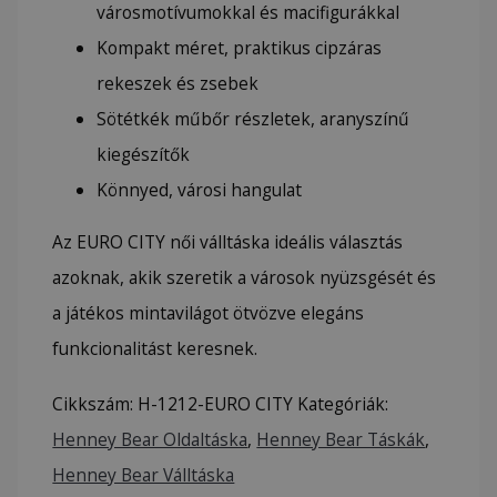
városmotívumokkal és macifigurákkal
Kompakt méret, praktikus cipzáras
rekeszek és zsebek
Sötétkék műbőr részletek, aranyszínű
kiegészítők
Könnyed, városi hangulat
Az EURO CITY női válltáska ideális választás
azoknak, akik szeretik a városok nyüzsgését és
a játékos mintavilágot ötvözve elegáns
funkcionalitást keresnek.
Cikkszám:
H-1212-EURO CITY
Kategóriák:
Henney Bear Oldaltáska
,
Henney Bear Táskák
,
Henney Bear Válltáska