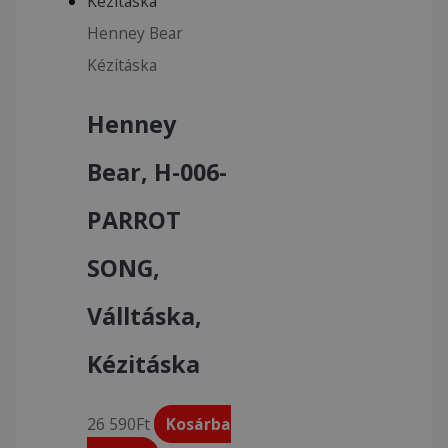
Henney Bear
Kézitáska
Henney
Bear, H-006-
PARROT
SONG,
Válltáska,
Kézitáska
26 590
Ft
Kosárba