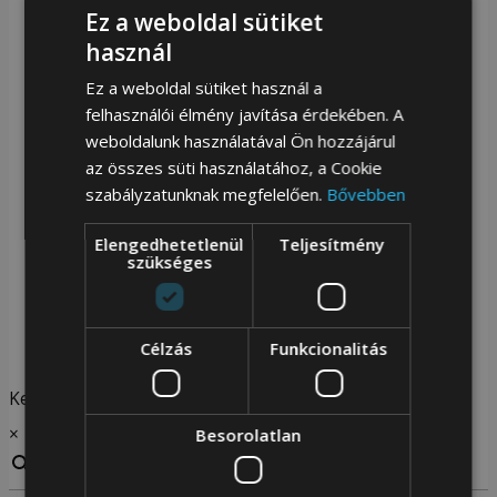
Ez a weboldal sütiket
PÉNZTÁRCA
használ
Női pénztárca
Ez a weboldal sütiket használ a
Férfi pénztárca
felhasználói élmény javítása érdekében. A
KIEGÉSZÍTŐK
weboldalunk használatával Ön hozzájárul
Kerékpár táska
az összes süti használatához, a Cookie
szabályzatunknak megfelelően.
Bővebben
Kulcstartó
Ruházati kiegészítők
Elengedhetetlenül
Teljesítmény
szükséges
Öv
Papucs
AKCIÓS TERMÉKEK
Célzás
Funkcionalitás
Keresés...
×
Besorolatlan