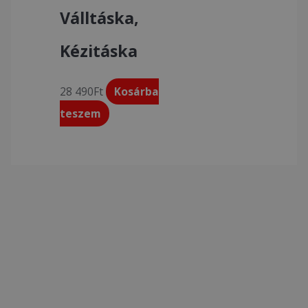
Válltáska,
Kézitáska
28 490
Ft
Kosárba
teszem