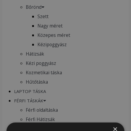
Bőrönd
Szett
Nagy méret
Közepes méret
Kézipoggyász
Hátizsák
Kézi poggyász
Kozmetikai táska
Hűtőtáska
LAPTOP TÁSKA
FÉRFI TÁSKÁK
Férfi oldaltáska
Férfi Hátizsák
×
Férfi övtáska