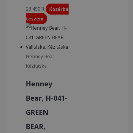
28 490
Ft
Kosárba
teszem
Henney Bear
Kézitáska
Henney
Bear, H-041-
GREEN
BEAR,