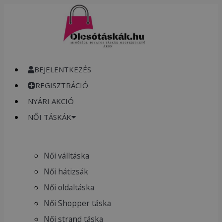
Skip
Henney
to
Bear,
content
H-
1212-
BEJELENTKEZÉS
EURO
REGISZTRÁCIÓ
CITY,
NYÁRI AKCIÓ
Válltáska
NŐI TÁSKÁK
mennyiség
Női válltáska
Női hátizsák
Női oldaltáska
Női Shopper táska
Női strand táska