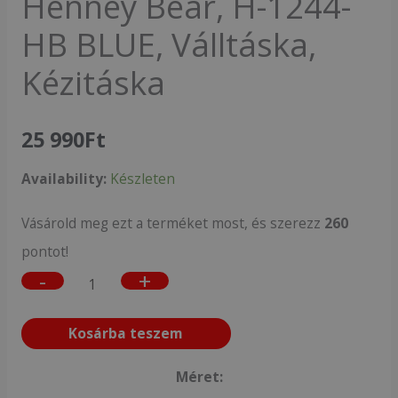
Henney Bear, H-1244-
HB BLUE, Válltáska,
Kézitáska
25 990
Ft
Availability:
Készleten
Vásárold meg ezt a terméket most, és szerezz
260
pontot!
-
+
Kosárba teszem
Méret: