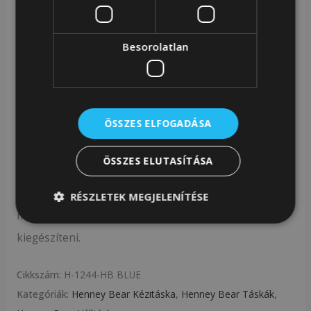
100% állati eredetű anyagtól mentes
Gobelin szövet HB monogramm mintával
Besorolatlan
Kék műbőr részletek, aranyszínű
fémkiegészítők
Cipzáras főrekesz belső zsebekkel
ÖSSZES ELFOGADÁSA
Kézifül és állítható, levehető vállpánt
ÖSSZES ELUTASÍTÁSA
A HB BLUE női táska tökéletes választás azok számára,
akik kedvelik a klasszikus formákat, de szeretnék
RÉSZLETEK MEGJELENÍTÉSE
megjelenésüket modern, stílusos részletekkel
kiegészíteni.
Cikkszám:
H-1244-HB BLUE
Kategóriák:
Henney Bear Kézitáska
,
Henney Bear Táskák
,