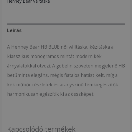
Henney Bear Válltáska
Leírás
A Henney Bear HB BLUE női válltáska, kézitáska a
klasszikus monogramos mintát modern kék
árnyalatokkal ötvözi. A gobelin szöveten megjelenő HB
betűminta elegáns, mégis fiatalos hatást kelt, míg a
kék műbőr részletek és aranyszínű fémkiegészítők
harmonikusan egészítik ki az összképet.
Kapcsolódó termékek