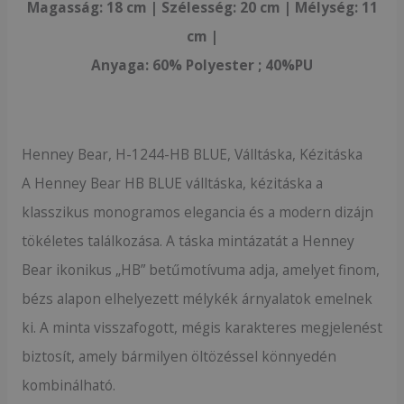
Magasság: 18 cm | Szélesség: 20 cm | Mélység: 11
cm |
Anyaga: 60% Polyester ; 40%PU
Henney Bear, H-1244-HB BLUE, Válltáska, Kézitáska
A Henney Bear HB BLUE válltáska, kézitáska a
klasszikus monogramos elegancia és a modern dizájn
tökéletes találkozása. A táska mintázatát a Henney
Bear ikonikus „HB” betűmotívuma adja, amelyet finom,
bézs alapon elhelyezett mélykék árnyalatok emelnek
ki. A minta visszafogott, mégis karakteres megjelenést
biztosít, amely bármilyen öltözéssel könnyedén
kombinálható.