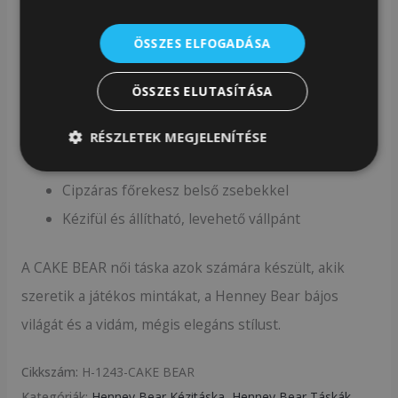
Főbb jellemzők:
ÖSSZES ELFOGADÁSA
100% állati eredetű anyagtól mentes
Gobelin szövet világos alapon mackó- és
ÖSSZES ELUTASÍTÁSA
édességmintával
Piros műbőr részletek, aranyszínű
RÉSZLETEK MEGJELENÍTÉSE
fémkiegészítők
Cipzáras főrekesz belső zsebekkel
Kézifül és állítható, levehető vállpánt
A CAKE BEAR női táska azok számára készült, akik
szeretik a játékos mintákat, a Henney Bear bájos
világát és a vidám, mégis elegáns stílust.
Cikkszám:
H-1243-CAKE BEAR
Kategóriák:
Henney Bear Kézitáska
,
Henney Bear Táskák
,