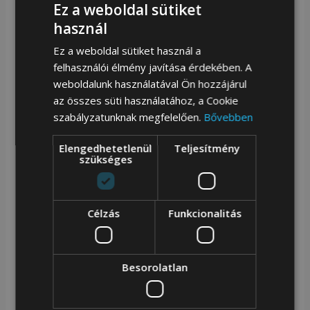
Ez a weboldal sütiket
zseb segíti a rendszerezést, míg az elülső és oldalsó
használ
zsebek extra tárolóhelyet biztosítanak. A két kézifül
Ez a weboldal sütiket használ a
mellett levehető, állítható vállpánt is tartozik hozzá,
felhasználói élmény javítása érdekében. A
weboldalunk használatával Ön hozzájárul
így többféle viselési módot kínál – kézben, vállon vagy
az összes süti használatához, a Cookie
keresztben.
szabályzatunknak megfelelően.
Bővebben
A piros műbőr részletek és az aranyszínű
Elengedhetetlenül
Teljesítmény
szükséges
fémkiegészítők prémium hatást keltenek, miközben
megőrzik a Henney Bear kollekciókra jellemző
kedvességet és egyedi karaktert. Ez a modell
Célzás
Funkcionalitás
tökéletes választás azoknak, akik szeretik a
részletgazdag, életvidám kiegészítőket, amelyek
Besorolatlan
minden megjelenést feldobnak.