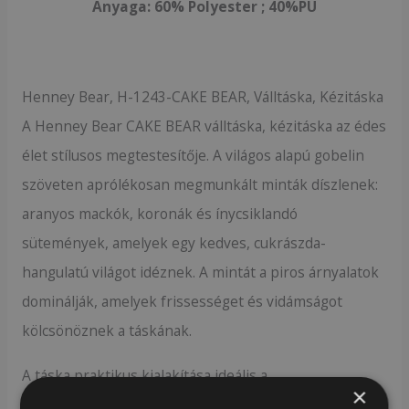
Anyaga: 60% Polyester ; 40%PU
Henney Bear, H-1243-CAKE BEAR, Válltáska, Kézitáska
A Henney Bear CAKE BEAR válltáska, kézitáska az édes
élet stílusos megtestesítője. A világos alapú gobelin
szöveten aprólékosan megmunkált minták díszlenek:
aranyos mackók, koronák és ínycsiklandó
sütemények, amelyek egy kedves, cukrászda-
hangulatú világot idéznek. A mintát a piros árnyalatok
dominálják, amelyek frissességet és vidámságot
kölcsönöznek a táskának.
A táska praktikus kialakítása ideális a
×
mindennapokhoz: cipzáras főrekesze tágas, belül több