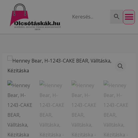
Skip
to
content
Henney
Bear,
H-
1243-
CAKE
BEAR,
Válltáska,
Kézitáska