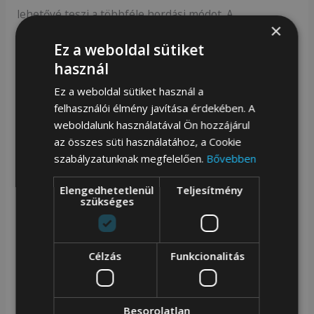
lehetővé teszi a többféle hordási módot. A
×
világosbarna műbőr részletek és az aranyszínű fém
Ez a weboldal sütiket
kiegészítők prémium karaktert adnak a táskának.
használ
Ez a weboldal sütiket használ a
Főbb jellemzők:
felhasználói élmény javítása érdekében. A
100% állati eredetű anyagtól mentes
weboldalunk használatával Ön hozzájárul
Nagyméretű (35 × 51 cm) kialakítás
az összes süti használatához, a Cookie
szabályzatunknak megfelelően.
Bővebben
Bézs gobelin szövet, tejeskávé árnyalatú
monogram mintával
Elengedhetetlenül
Teljesítmény
szükséges
Cipzáras főrekesz, praktikus belső zsebek
Hordható kézben, vállon vagy keresztpánttal
Világosbarna műbőr részletek, aranyszínű
Célzás
Funkcionalitás
kiegészítők
Besorolatlan
A HB MILK TEA női válltáska, kézitáska ideális