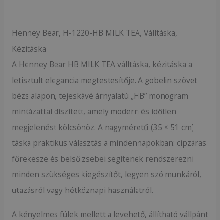
Henney Bear, H-1220-HB MILK TEA, Válltáska,
Kézitáska
A Henney Bear HB MILK TEA válltáska, kézitáska a
letisztult elegancia megtestesítője. A gobelin szövet
bézs alapon, tejeskávé árnyalatú „HB” monogram
mintázattal díszített, amely modern és időtlen
megjelenést kölcsönöz. A nagyméretű (35 × 51 cm)
táska praktikus választás a mindennapokban: cipzáras
főrekesze és belső zsebei segítenek rendszerezni
minden szükséges kiegészítőt, legyen szó munkáról,
utazásról vagy hétköznapi használatról.
A kényelmes fülek mellett a levehető, állítható vállpánt