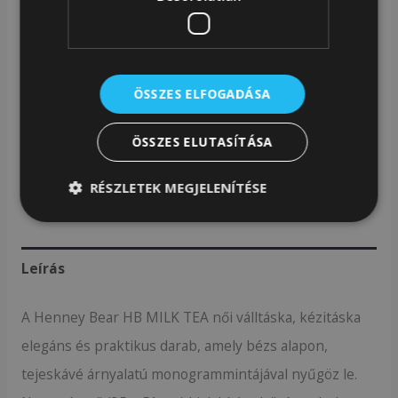
választás azoknak, akik elegáns, monogramos dizájnt
keresnek nagy kapacitással és modern
funkcionalitással.
ÖSSZES ELFOGADÁSA
Cikkszám:
H-1220-HB MILK TEA
ÖSSZES ELUTASÍTÁSA
Kategóriák:
Henney Bear Kézitáska
,
Henney Bear Táskák
,
Henney Bear Válltáska
RÉSZLETEK MEGJELENÍTÉSE
Leírás
A Henney Bear HB MILK TEA női válltáska, kézitáska
elegáns és praktikus darab, amely bézs alapon,
tejeskávé árnyalatú monogrammintájával nyűgöz le.