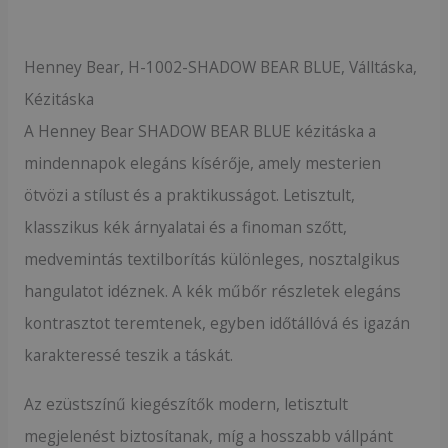
Henney Bear, H-1002-SHADOW BEAR BLUE, Válltáska,
Kézitáska
A Henney Bear SHADOW BEAR BLUE kézitáska a
mindennapok elegáns kísérője, amely mesterien
ötvözi a stílust és a praktikusságot. Letisztult,
klasszikus kék árnyalatai és a finoman szőtt,
medvemintás textilborítás különleges, nosztalgikus
hangulatot idéznek. A kék műbőr részletek elegáns
kontrasztot teremtenek, egyben időtállóvá és igazán
karakteressé teszik a táskát.
Az ezüstszínű kiegészítők modern, letisztult
megjelenést biztosítanak, míg a hosszabb vállpánt