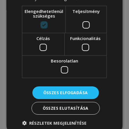
lecsatolható vállpánt
Elengedhetetlenül
Teljesítmény
Több hordási mód: kézben, vállon vagy
szükséges
keresztben
Ezüst színű fémkiegészítők
Célzás
Funkcionalitás
Közepes méret, praktikus mindennapokra
100% állati eredetű anyagtól mentes
Besorolatlan
Kiváló minőségű műbőr részletek
Levehető vállpánt és kézi fogantyúk
Könnyű, kényelmes viselet
Finoman szőtt minta – tartós, nem nyomtatott
ÖSSZES ELFOGADÁSA
Precíz, erős varrás az esztétikus megjelenésért
Megbízható, strapabíró cipzár
ÖSSZES ELUTASÍTÁSA
RÉSZLETEK MEGJELENÍTÉSE
Ez a női táska egyszerre játékos, nosztalgikus és