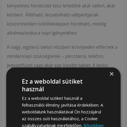
kényelmes hordozást tesz lehetővé akár vállon, akár
kézben. Állítható, lecsatolható vállpántjának
köszönhetően sokféleképpen hordható, mindig
alkalmazkodva a napi igényeidhez.
A nagy, egyterű belső részben könnyedén elférnek a
mindennapi szükségletek – pénztárca, telefon,
jegyzetfüzet vagy akár egy kisebb tablet. A belső
×
kialakítás praktikus: egy cipzáras zseb segít az értékek
Ez a weboldal sütiket
biztonságos tárolásában, míg több nyitott zseb
használ
átlátható rendszerezést kínál a kisebb tárgyaknak.
Ez a weboldal sütiket használ a
felhasználói élmény javítása érdekében. A
Főbb jellemzők:
weboldalunk használatával Ön hozzájárul
Cipzáras fő rekesz, belső zsebekkel
az összes süti használatához, a Cookie
Kézi hosszú foggantyúk és állítható,
szabályzatunknak megfelelően.
Bővebben