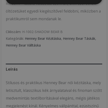
modern – ideális választás azoknak, akik szeretnék
öltözetüket egyedi kiegészítővel feldobni, miközben a
praktikumról sem mondanak le.
Cikkszám:
H-1002-SHADOW BEAR B
Kategóriák:
Henney Bear Kézitáska
,
Henney Bear Táskák
,
Henney Bear Válltáska
Leírás
Stílusos és praktikus Henney Bear női kézitáska, mely
letisztult, klasszikus kék árnyalataival és finoman szőtt
medvemintás textilborításával elegáns, mégis játékos
megjelenést kínál. Kényelmes vállpánttal, ezüstszínű