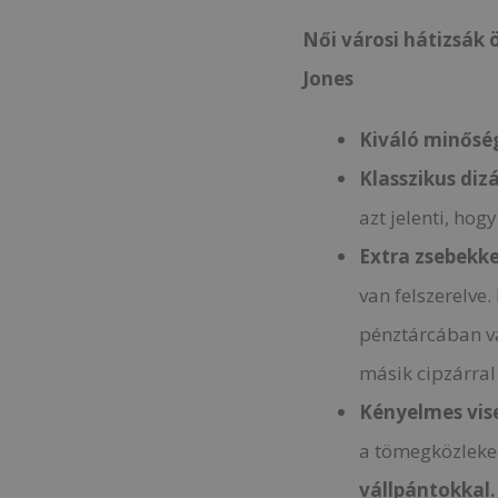
Női városi hátizsák ö
Jones
Kiváló minőség
Klasszikus diz
azt jelenti, hog
Extra zsebekke
van felszerelve.
pénztárcában va
másik cipzárral 
Kényelmes vis
a tömegközlek
vállpántokkal.