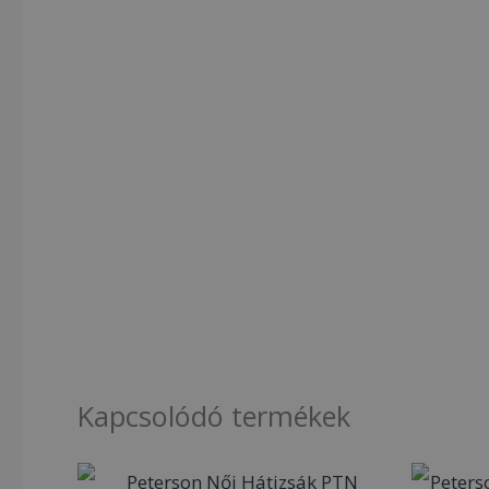
Kapcsolódó termékek
Original
Current