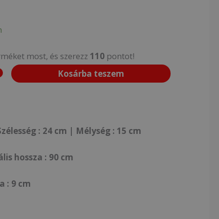
n
rméket most, és szerezz
110
pontot!
Kosárba teszem
zélesség : 24 cm | Mélység : 15 cm
lis hossza : 90 cm
 : 9 cm