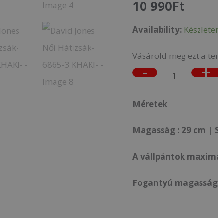
10 990
Ft
3
Availability:
Készlete
KHAKI-
mennyiség
Vásárold meg ezt a te
-
+
Méretek
Magasság : 29 cm | S
A vállpántok maximá
Fogantyú magassága