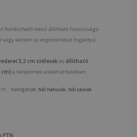
n hordozható hátul állítható hosszúságú
el vagy kézben az ergonomikus fogantyú
ederei 3,2 cm szélesek
és
állítható
 cm)
a kényelmes viselet érdekében.
779
Kategóriák:
Női hátizsák
,
Női táskák
urrent