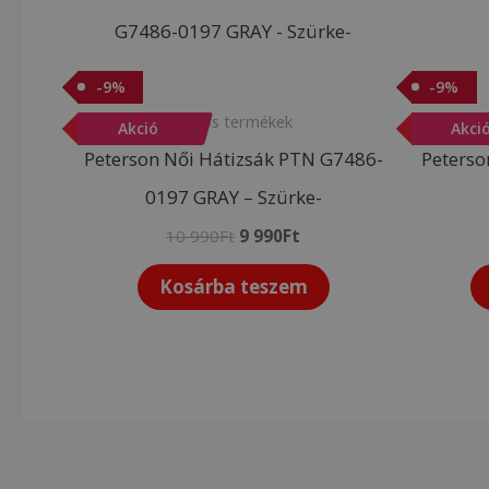
price
price
was:
is:
10
9
990Ft.
990Ft.
-
9
%
-
9
%
Akciós termékek
-
Akció
9
%
-
Akci
9
%
Peterson Női Hátizsák PTN G7486-
Peterso
0197 GRAY – Szürke-
10 990
Ft
9 990
Ft
Kosárba teszem