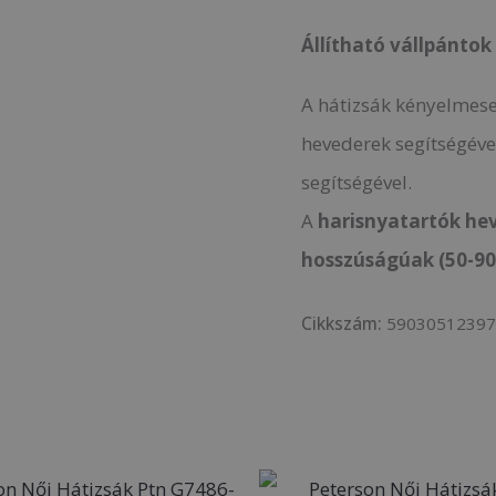
Állítható vállpántok
A hátizsák kényelmese
hevederek segítségév
segítségével.
A
harisnyatartók hev
hosszúságúak (50-90
Cikkszám:
5903051239
Original
Current
Original
C