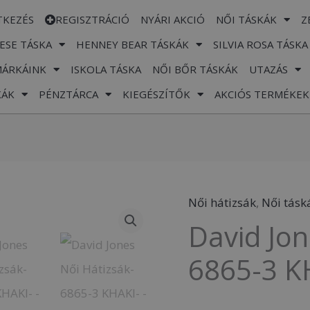
TKEZÉS
REGISZTRÁCIÓ
NYÁRI AKCIÓ
NŐI TÁSKÁK
Z
ESE TÁSKA
HENNEY BEAR TÁSKÁK
SILVIA ROSA TÁSKA
MÁRKÁINK
ISKOLA TÁSKA
NŐI BŐR TÁSKÁK
UTAZÁS
KÁK
PÉNZTÁRCA
KIEGÉSZÍTŐK
AKCIÓS TERMÉKEK
Női hátizsák
,
Női tásk
David
David Jon
Jones
Női
6865-3 K
Hátizsák-
6865-