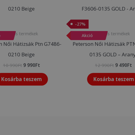
price
price
price
p
was:
is:
was:
i
10
9
12
9
990Ft.
990Ft.
990Ft.
4
-
27
%
Akciós termékek
Akciós termékek
ó
-
Akció
27
%
n Női Hátizsák Ptn G7486-
Peterson Női Hátizsák PT
0210 Beige
0135 GOLD – Arany
10 990
Ft
9 990
Ft
12 990
Ft
9 490
Ft
Kosárba teszem
Kosárba teszem