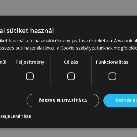
Belső
al sütiket használ
iket használ a felhasználói élmény javítása érdekében. A webolda
Egykamrás modell, a
 összes süti használatához, a Cookie szabályzatunknak megfelelő
köztük egy cipzárral
nül
Teljesítmény
Célzás
Funkcionalitás
külső zseb található
A rögzítés típusa
ÖSSZES ELUTASÍTÁSA
ÖSSZES 
A hátizsák fő rekesze
alatt van egy további 
EGJELENÍTÉSE
kamra tetejének megh