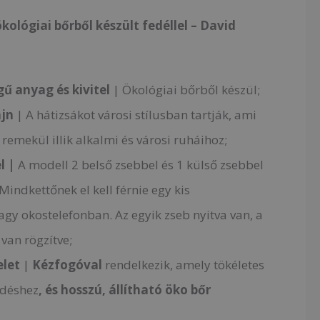
kológiai bőrből készült fedéllel – David
ű anyag és kivitel
| Ökológiai bőrből készül;
ájn
| A hátizsákot városi stílusban tartják, ami
y remekül illik alkalmi és városi ruháihoz;
l |
A modell 2 belső zsebbel és 1 külső zsebbel
 Mindkettőnek el kell férnie egy kis
gy okostelefonban. Az egyik zseb nyitva van, a
van rögzítve;
elet
|
Kézfogóval
rendelkezik, amely tökéletes
edéshez
, és hosszú, állítható öko bőr