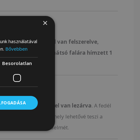
×
lunk használatával
mely
további 2
zsebbel van felszerelve,
en.
Bővebben
.
Ezenkívül a hátizsák
hátsó falára hímzett 1
Besorolatlan
.
ELFOGADÁSA
csattal ellátott fedéllel van lezárva
. A fedél
átlapolt húzózsinór, amely lehetővé teszi a
úzását és további védelmét.