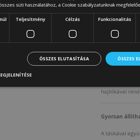
 összes süti használatához, a Cookie szabályzatunknak megfelelő
Ez a zsebszám l
nül
Teljesítmény
Célzás
Funkcionalitás
helyezzen a pén
Hely egy tele
ÖSSZES ELUTASÍTÁSA
ÖSSZES 
A kézitáska-pén
EGJELENÍTÉSE
egy
9×16,5×1,5 
hajtókával rend
Gyorsan állítha
A táskával együ