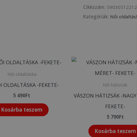
Cikkszám:
5903051221
Kategóriák:
Női oldaltás
Női oldaltáska
ŐI OLDALTÁSKA -FEKETE-
Női hátizsák
VÁSZON HÁTIZSÁK -NAGY
5 490
Ft
FEKETE-
Kosárba teszem
5 790
Ft
Kosárba teszem