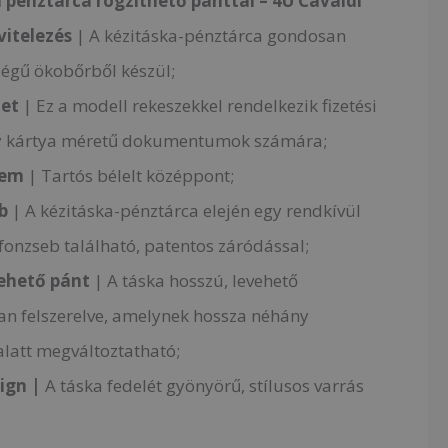
i pénztárca rögzíthető pánttal – 4U Cavaldi
vitelezés
| A kézitáska-pénztárca gondosan
ségű ökobőrből készül;
let
| Ez a modell rekeszekkel rendelkezik fizetési
y kártya méretű dokumentumok számára;
lem
| Tartós bélelt középpont;
b
| A kézitáska-pénztárca elején egy rendkívül
fonzseb található, patentos záródással;
ehető pánt
| A táska hosszú, levehető
an felszerelve, amelynek hossza néhány
latt megváltoztatható;
ign |
A táska fedelét gyönyörű, stílusos varrás