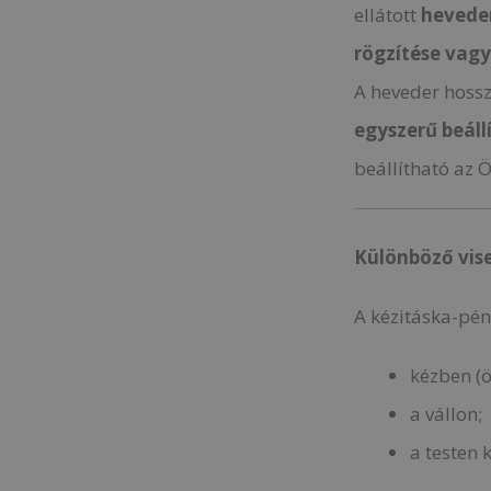
ellátott
hevede
rögzítése vag
A heveder hoss
egyszerű beáll
beállítható az 
Különböző vis
A kézitáska-pén
kézben (ö
a vállon;
a testen 