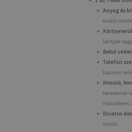
2 az 1-ben min
Anyag és ki
kiváló minő
Kártyaterü
kártyák vag
Belső véde
Telefon zse
hasznos tele
Hosszú, lev
hevederrel v
másodperc a
Divatos des
díszíti.