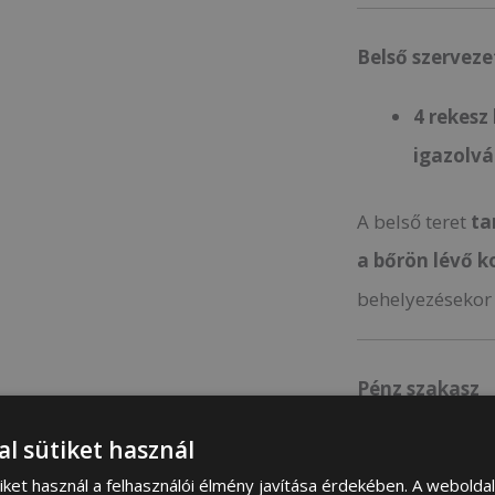
Belső szerveze
4 rekesz
igazolv
A belső teret
ta
a bőrön lévő k
behelyezésekor 
Pénz szakasz
al sütiket használ
érméket
iket használ a felhasználói élmény javítása érdekében. A webolda
A
bankj