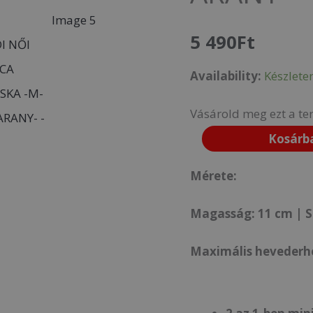
M-
5 490
Ft
11-
1262
Availability:
Készlete
ARANY-
Vásárold meg ezt a te
mennyiség
Kosárb
Mérete:
Magasság: 11 cm | S
Maximális hevederh