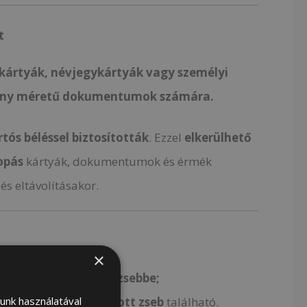
t
kártyák, névjegykártyák vagy személyi
ány méretű dokumentumok számára.
rtós béléssel biztosították
. Ezzel
elkerülhető
opás
kártyák, dokumentumok és érmék
és eltávolításakor.
×
helyezhet 1 cipzáras zsebbe
;
lunk használatával
egyek számára
2
nyitott zseb
található.