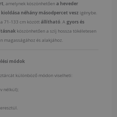
rt
, amelynek köszönhetően
a heveder
y kioldása néhány másodpercet vesz
igénybe.
za 71-133 cm között
állítható
. A
gyors és
ításnak
köszönhetően a szíj hossza tökéletesen
Ön magasságához és alakjához.
elési módok
ztárcát különböző módon viselheti:
v nélkül);
keresztül.