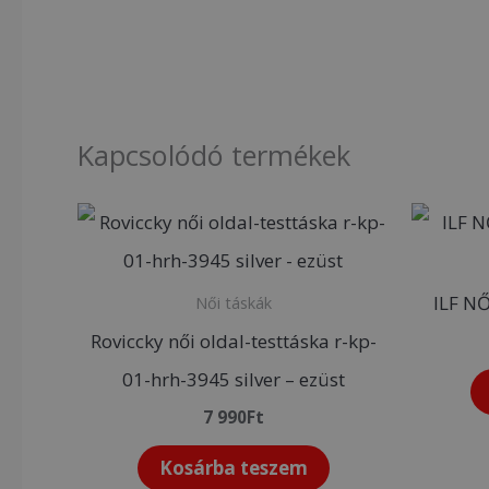
Kapcsolódó termékek
ILF N
Női táskák
Roviccky női oldal-testtáska r-kp-
01-hrh-3945 silver – ezüst
7 990
Ft
Kosárba teszem