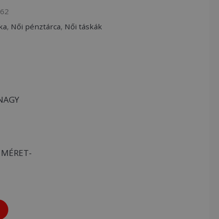
262
ka
,
Női pénztárca
,
Női táskák
 MÉRET-