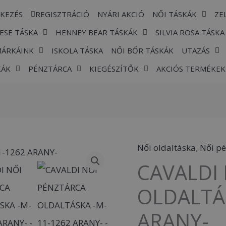
TKEZÉS
REGISZTRÁCIÓ
NYÁRI AKCIÓ
NŐI TÁSKÁK
ZE
ESE TÁSKA
HENNEY BEAR TÁSKÁK
SILVIA ROSA TÁSKA
MÁRKÁINK
ISKOLA TÁSKA
NŐI BŐR TÁSKÁK
UTAZÁS
KÁK
PÉNZTÁRCA
KIEGÉSZÍTŐK
AKCIÓS TERMÉKEK
Női oldaltáska
,
Női pé
CAVALDI
CAVALDI
NŐI
PÉNZTÁRCA
OLDALTÁ
OLDALTÁSKA
ARANY-
-