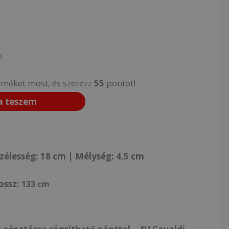
n
rméket most, és szerezz
55
pontot!
a teszem
zélesség: 18 cm | Mélység: 4,5 cm
ossz:
133 cm