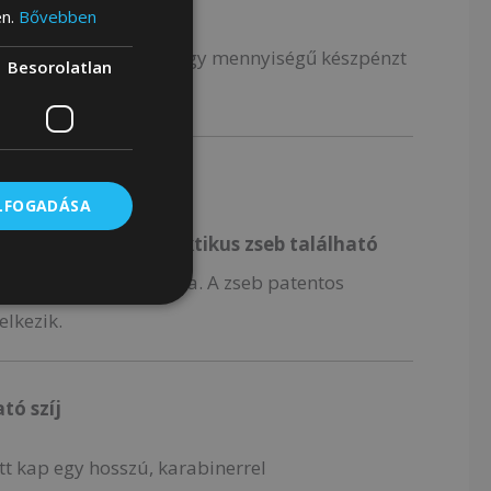
en.
Bővebben
ehetővé teszi, hogy nagy mennyiségű készpénzt
Besorolatlan
ztárcájába.
fon számára
ELFOGADÁSA
ztárca elején
egy praktikus zseb található
cm-es telefon számára. A zseb patentos
elkezik.
tó szíj
tt kap egy hosszú, karabinerrel