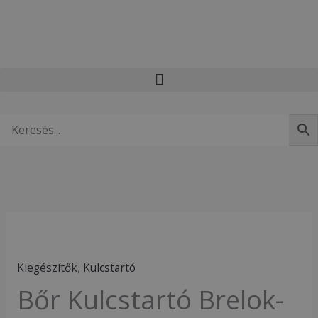
Skip
to
content
Bőr
Kulcstartó
Kiegészítők
,
Kulcstartó
Brelok-
Bőr Kulcstartó Brelok-
CRY-