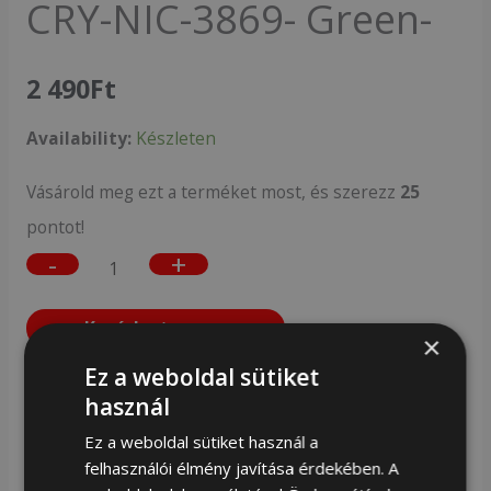
NIC-
CRY-NIC-3869- Green-
3869-
Green-
2 490
Ft
mennyiség
Availability:
Készleten
Vásárold meg ezt a terméket most, és szerezz
25
pontot!
-
+
Kosárba teszem
×
Ez a weboldal sütiket
Ragyogj minden lépésnél ezzel az exkluzív, női bőr
használ
kulcstartóval, melyet kristályos díszítéssel emeltünk
Ez a weboldal sütiket használ a
ki. Legyen stílusod része a mindennapokban és tartsd
felhasználói élmény javítása érdekében. A
kulcsaidat divatosan és elegánsan!