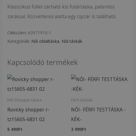
Klasszikus füllel zárható kis futártáska, patentos
zárással. Közvetlenül alatta egy cipzár is található.
Cikkszám:
63971910-1
Kategóriák:
Női oldaltáska
,
Női táskák
Kapcsolódó termékek
Női Shopper táska
Férfi táskák
Rovicky shopper r-
NŐI- FÉRFI TESTTÁSKA -
tz15605-6831 02
KÉK-
5 490
Ft
3 990
Ft