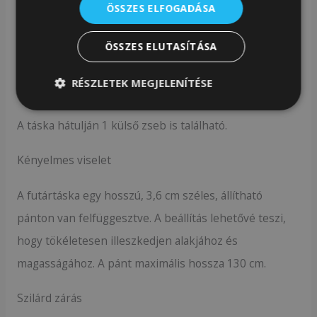
ÖSSZES ELFOGADÁSA
2 további zseb található. Sikeresen beilleszthetsz pl.
Az egyik nyitott, a másik cipzáros.
ÖSSZES ELUTASÍTÁSA
Az egésznek van egy szövet bélése, amely megóvja az
RÉSZLETEK MEGJELENÍTÉSE
eco-bőrt a sérülésektől a tárgyak be- és kivételekor.
A táska hátulján 1 külső zseb is található.
Kényelmes viselet
A futártáska egy hosszú, 3,6 cm széles, állítható
pánton van felfüggesztve. A beállítás lehetővé teszi,
hogy tökéletesen illeszkedjen alakjához és
magasságához. A pánt maximális hossza 130 cm.
Szilárd zárás