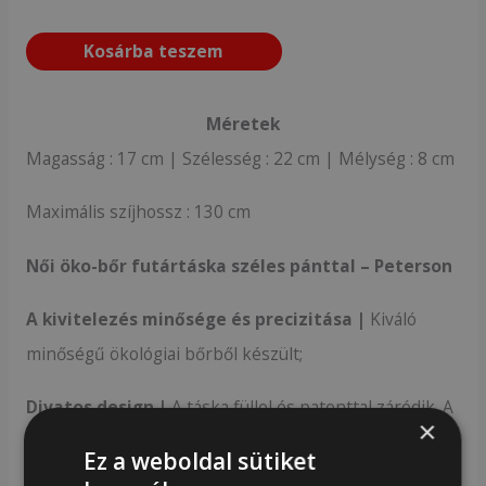
Kosárba teszem
Méretek
Magasság : 17 cm | Szélesség : 22 cm | Mélység : 8 cm
Maximális szíjhossz : 130 cm
Női öko-bőr futártáska széles pánttal – Peterson
A kivitelezés minősége és precizitása |
Kiváló
minőségű ökológiai bőrből készült;
Divatos design |
A táska füllel és patenttal záródik. A
×
szárny sima textúrájú, elöl dombornyomott szövést
Ez a weboldal sütiket
imitáló mintával. A táska minden szerelvénye