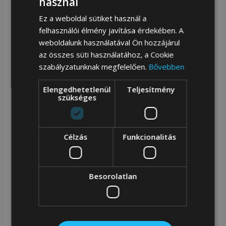
használ
gyönyörű ezüst színű;
Ez a weboldal sütiket használ a
felhasználói élmény javítása érdekében. A
Kicsi, könnyű és praktikus |
A táskában elférnek a
weboldalunk használatával Ön hozzájárul
legszükségesebb dolgok, például egy pénztárca vagy
az összes süti használatához, a Cookie
szabályzatunknak megfelelően.
Bővebben
egy telefon. 2 belső és 1 külső zsebbel felszerelve;
Elengedhetetlenül
Teljesítmény
Szilárd kivitel |
Belseje praktikus bézs béléssel van
szükséges
bélelve;
Viselés kényelme és kényelme |
Hosszú és széles,
Célzás
Funkcionalitás
állítható pántra felfüggesztett futártáska masszív
rögzítéssel.
Besorolatlan
További zsebek
A táska 1 rekesszel rendelkezik, melynek belsejében