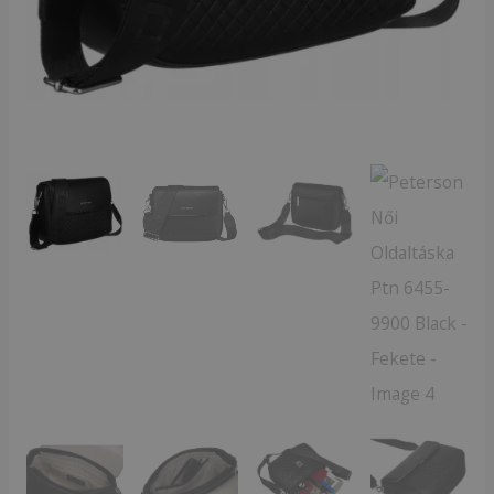
Fekete
mennyiség