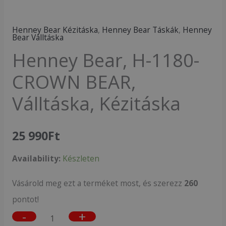
mennyiség
Henney Bear Kézitáska
,
Henney Bear Táskák
,
Henney
Bear Válltáska
Henney Bear, H-1180-
CROWN BEAR,
Válltáska, Kézitáska
25 990
Ft
Availability:
Készleten
Vásárold meg ezt a terméket most, és szerezz
260
pontot!
-
+