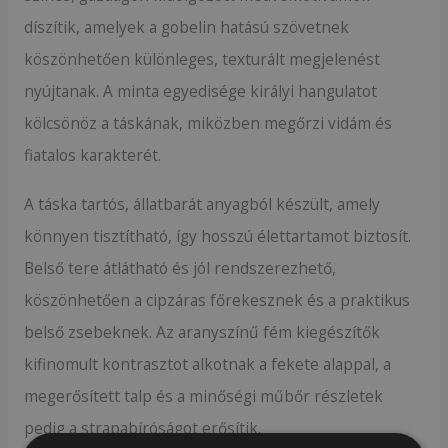
díszítik, amelyek a gobelin hatású szövetnek
köszönhetően különleges, texturált megjelenést
nyújtanak. A minta egyedisége királyi hangulatot
kölcsönöz a táskának, miközben megőrzi vidám és
fiatalos karakterét.
A táska tartós, állatbarát anyagból készült, amely
könnyen tisztítható, így hosszú élettartamot biztosít.
Belső tere átlátható és jól rendszerezhető,
köszönhetően a cipzáras főrekesznek és a praktikus
belső zsebeknek. Az aranyszínű fém kiegészítők
kifinomult kontrasztot alkotnak a fekete alappal, a
megerősített talp és a minőségi műbőr részletek
pedig a strapabíróságot erősítik.