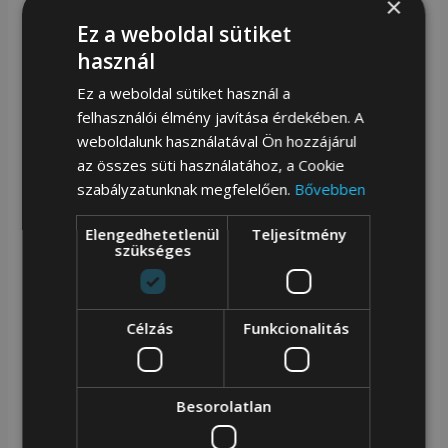
×
A lecsatolható, állítható vállpántnak köszönhetően a
Ez a weboldal sütiket
használ
táska kézitáskaként és válltáskaként egyaránt
Ez a weboldal sütiket használ a
hordható, így sokoldalúan illeszthető különböző
felhasználói élmény javítása érdekében. A
stílusokhoz és alkalmakhoz.
weboldalunk használatával Ön hozzájárul
az összes süti használatához, a Cookie
Főbb jellemzők:
szabályzatunknak megfelelően.
Bővebben
100% állati eredetű anyagtól mentes
Elengedhetetlenül
Teljesítmény
Tartós, gobelin jellegű szövet arany koronás és
szükséges
medvemintás designnal
Cipzáras főrekesz és belső rendszerező zsebek
Célzás
Funkcionalitás
Kiváló minőségű műbőr részletek
Aranyszínű fém kiegészítők, elegáns
megjelenés
Besorolatlan
Kézitáskaként és válltáskaként is hordható