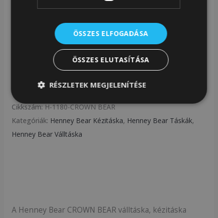
A Henney Bear CROWN BEAR női táska, kézitáska azok
ÖSSZES ELFOGADÁSA
számára ideális választás, akik a különleges,
figyelemfelkeltő mintákat keresik, de nem
ÖSSZES ELUTASÍTÁSA
szeretnének lemondani az eleganciáról és a
praktikumról sem.
RÉSZLETEK MEGJELENÍTÉSE
Cikkszám:
H-1180-CROWN BEAR
Kategóriák:
Henney Bear Kézitáska
,
Henney Bear Táskák
,
Henney Bear Válltáska
Leírás
A Henney Bear CROWN BEAR válltáska, kézitáska