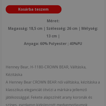
Kosárba teszem
Méret:
Magasság: 18,5 cm | Szélesség: 26 cm | Mélység:
13 cm |
Anyaga: 60% Polyester ; 40%PU
Henney Bear, H-1180-CROWN BEAR, Válltáska,
Kézitáska
A Henney Bear CROWN BEAR női válltáska, kézitáska a
klasszikus eleganciát ötvözi a márkára jellemző
játékossággal. Fekete alapszínét arany koronák és
színes, gazdagon kidolgozott medvemotívumok