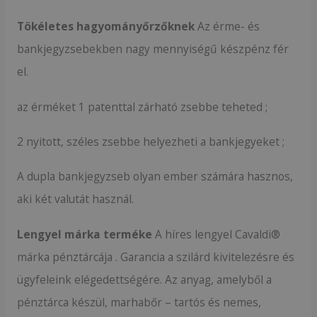
Tökéletes hagyományőrzőknek
Az érme- és
bankjegyzsebekben nagy mennyiségű készpénz fér
el.
az érméket 1 patenttal zárható zsebbe teheted ;
2 nyitott, széles zsebbe helyezheti a bankjegyeket ;
A dupla bankjegyzseb olyan ember számára hasznos,
aki két valutát használ.
Lengyel márka terméke
A híres lengyel Cavaldi®
márka pénztárcája . Garancia a szilárd kivitelezésre és
ügyfeleink elégedettségére. Az anyag, amelyből a
pénztárca készül, marhabőr – tartós és nemes,