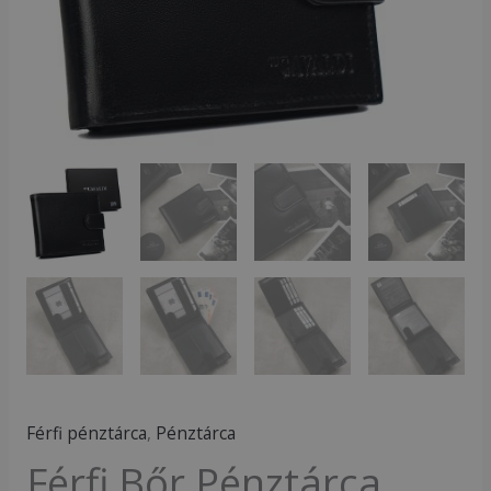
Black
mennyiség
Férfi pénztárca
,
Pénztárca
Férfi Bőr Pénztárca