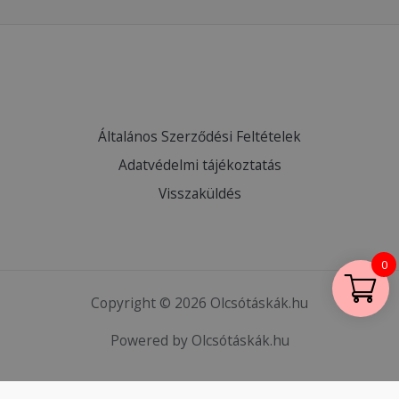
Általános Szerződési Feltételek
Adatvédelmi tájékoztatás
Visszaküldés
0
Copyright © 2026 Olcsótáskák.hu
Powered by Olcsótáskák.hu
HTML Snippets
Powered By :
XYZScripts.com