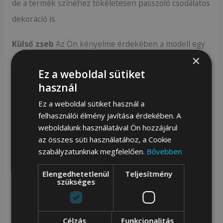
de a termék színéhez tökéletesen passzoló csodálatos
dekoráció is.
Külső zseb
Az Ön kényelme érdekében a modell egy
×
külső rekesszel van felszerelve a pénztárca hátulján.
Ez a weboldal sütiket
Ez a tökéletes hely a leggyakrabban használt
használ
kártyához.
Ez a weboldal sütiket használ a
felhasználói élmény javítása érdekében. A
weboldalunk használatával Ön hozzájárul
az összes süti használatához, a Cookie
Kiterjedt belső tér
Ügyeljen a dokumentumok és a
szabályzatunknak megfelelően.
Bővebben
pénz megfelelő elkülönítésére. A pénztárca számos
rekesszel és zsebbel rendelkezik a jó rendszerezés
Elengedhetetlenül
Teljesítmény
szükséges
érdekében.
Pénztárca vízszintes helyzetben, patenttal rögzítve .
Célzás
Funkcionalitás