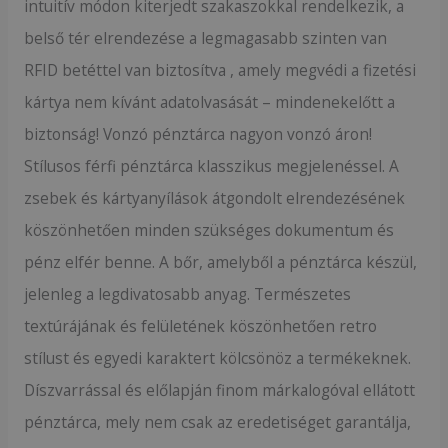
intuitív módon kiterjedt szakaszokkal rendelkezik, a
belső tér elrendezése a legmagasabb szinten van
RFID betéttel van biztosítva , amely megvédi a fizetési
kártya nem kívánt adatolvasását – mindenekelőtt a
biztonság! Vonzó pénztárca nagyon vonzó áron!
Stílusos férfi pénztárca klasszikus megjelenéssel. A
zsebek és kártyanyílások átgondolt elrendezésének
köszönhetően minden szükséges dokumentum és
pénz elfér benne. A bőr, amelyből a pénztárca készül,
jelenleg a legdivatosabb anyag. Természetes
textúrájának és felületének köszönhetően retro
stílust és egyedi karaktert kölcsönöz a termékeknek.
Díszvarrással és előlapján finom márkalogóval ellátott
pénztárca, mely nem csak az eredetiséget garantálja,