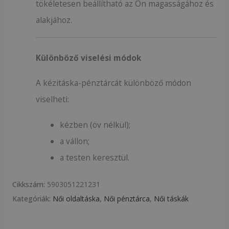
tökéletesen beállítható az Ön magasságához és
alakjához.
Különböző viselési módok
A kézitáska-pénztárcát különböző módon
viselheti:
kézben (öv nélkül);
a vállon;
a testen keresztül.
Cikkszám:
5903051221231
Kategóriák:
Női oldaltáska
,
Női pénztárca
,
Női táskák