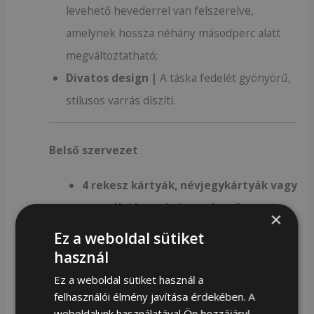
levehető hevederrel van felszerelve,
amelynek hossza néhány másodperc alatt
megváltoztatható;
Divatos design |
A táska fedelét gyönyörű,
stílusos varrás díszíti.
Belső szervezet
4 rekesz
kártyák, névjegykártyák vagy
személyi igazolvány méretű
×
dokumentumok számára.
Ez a weboldal sütiket
használ
A belső teret
tartós béléssel biztosították
.
Ez a weboldal sütiket használ a
Ezzel
elkerülhető a bőrön lévő kopás
kártyák,
felhasználói élmény javítása érdekében. A
dokumentumok és érmék behelyezésekor és
weboldalunk használatával Ön hozzájárul