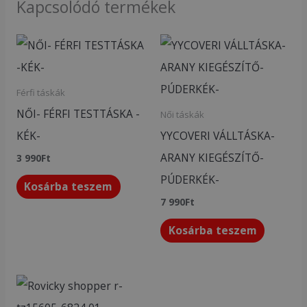
Kapcsolódó termékek
Férfi táskák
NŐI- FÉRFI TESTTÁSKA -
Női táskák
KÉK-
YYCOVERI VÁLLTÁSKA-
ARANY KIEGÉSZÍTŐ-
3 990
Ft
PÚDERKÉK-
Kosárba teszem
7 990
Ft
Kosárba teszem