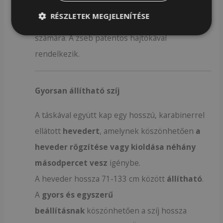
A kézitáska-pénztárca elején
egy praktikus
RÉSZLETEK MEGJELENÍTÉSE
zseb található egy
9×16,5×1,5 cm-es telefon
számára. A zseb patentos hajtókával
rendelkezik.
Gyorsan állítható szíj
A táskával együtt kap egy hosszú, karabinerrel
ellátott
hevedert
, amelynek köszönhetően
a
heveder rögzítése vagy kioldása néhány
másodpercet vesz
igénybe.
A heveder hossza 71-133 cm között
állítható
.
A
gyors és egyszerű
beállításnak
köszönhetően a szíj hossza