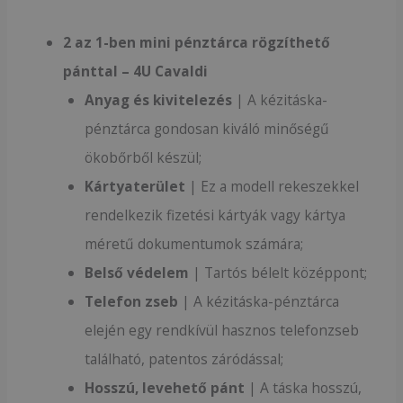
2 az 1-ben mini pénztárca rögzíthető
pánttal – 4U Cavaldi
Anyag és kivitelezés
| A kézitáska-
pénztárca gondosan kiváló minőségű
ökobőrből készül;
Kártyaterület
| Ez a modell rekeszekkel
rendelkezik fizetési kártyák vagy kártya
méretű dokumentumok számára;
Belső védelem
| Tartós bélelt középpont;
Telefon zseb
| A kézitáska-pénztárca
elején egy rendkívül hasznos telefonzseb
található, patentos záródással;
Hosszú, levehető pánt
| A táska hosszú,